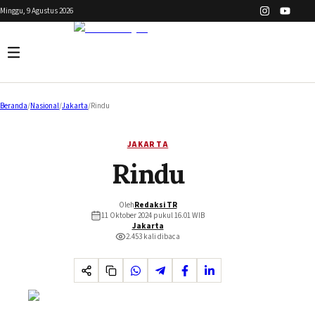
Minggu, 9 Agustus 2026
Beranda
/
Nasional
/
Jakarta
/
Rindu
JAKARTA
Rindu
Oleh
Redaksi TR
11 Oktober 2024 pukul 16.01
WIB
Jakarta
2.453
kali dibaca