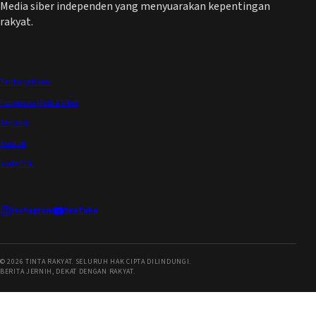
Media siber independen yang menyuarakan kepentingan
rakyat.
Tentang Kami
Pedoman Media Siber
Redaksi
Kontak
Kode Etik
Instagram
YouTube
©
2026
TINTA RAKYAT. SELURUH HAK CIPTA DILINDUNGI.
BERITA JERNIH, DEKAT DENGAN RAKYAT.