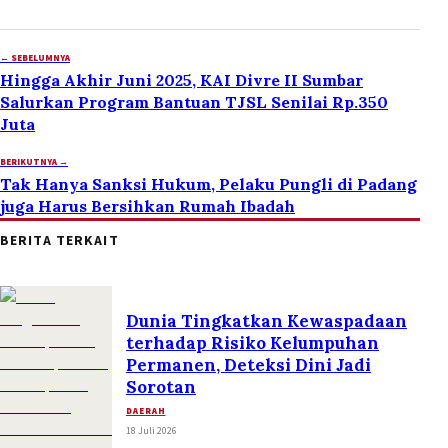
← SEBELUMNYA
Hingga Akhir Juni 2025, KAI Divre II Sumbar
Salurkan Program Bantuan TJSL Senilai Rp.350
Juta
BERIKUTNYA →
Tak Hanya Sanksi Hukum, Pelaku Pungli di Padang
juga Harus Bersihkan Rumah Ibadah
BERITA TERKAIT
Dunia Tingkatkan Kewaspadaan
terhadap Risiko Kelumpuhan
Permanen, Deteksi Dini Jadi
Sorotan
DAERAH
18 Juli 2026