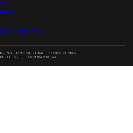
Kontak
Kode Etik
Instagram
YouTube
©
2026
TINTA RAKYAT. SELURUH HAK CIPTA DILINDUNGI.
BERITA JERNIH, DEKAT DENGAN RAKYAT.