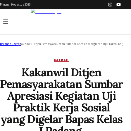
Minggu, 9 Agustus 2026
Beranda
/
Daerah
/
Kakanwil Ditjen Pemasyarakatan Sumbar Apresiasi Kegiatan Uji Praktik Kerja Sosi
DAERAH
Kakanwil Ditjen
Pemasyarakatan Sumbar
Apresiasi Kegiatan Uji
Praktik Kerja Sosial
yang Digelar Bapas Kelas
I Padang