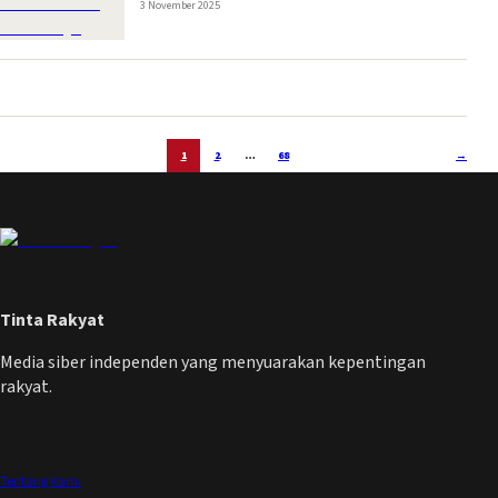
3 November 2025
1
2
…
68
→
Tinta Rakyat
Media siber independen yang menyuarakan kepentingan
rakyat.
Tentang Kami