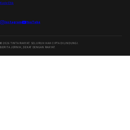
Kode Etik
Instagram
YouTube
©
2026
TINTA RAKYAT. SELURUH HAK CIPTA DILINDUNGI.
BERITA JERNIH, DEKAT DENGAN RAKYAT.