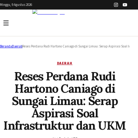
Minggu, 9 Agustus 2026
Beranda
/
Daerah
/
Reses Perdana Rudi Hartono Caniago di Sungai Limau: Serap Aspirasi Soal Infras
DAERAH
Reses Perdana Rudi
Hartono Caniago di
Sungai Limau: Serap
Aspirasi Soal
Infrastruktur dan UKM