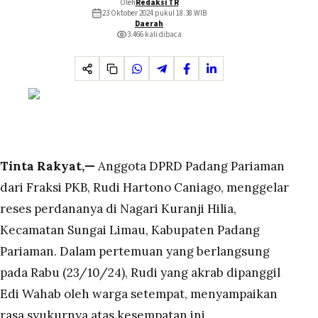
Oleh
Redaksi TR
23 Oktober 2024 pukul 18.38
WIB
Daerah
3.466
kali dibaca
Tinta Rakyat,—
Anggota DPRD Padang Pariaman
dari Fraksi PKB, Rudi Hartono Caniago, menggelar
reses perdananya di Nagari Kuranji Hilia,
Kecamatan Sungai Limau, Kabupaten Padang
Pariaman. Dalam pertemuan yang berlangsung
pada Rabu (23/10/24), Rudi yang akrab dipanggil
Edi Wahab oleh warga setempat, menyampaikan
rasa syukurnya atas kesempatan ini.