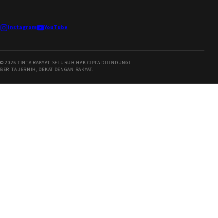
Instagram
YouTube
©
2026
TINTA RAKYAT. SELURUH HAK CIPTA DILINDUNGI.
BERITA JERNIH, DEKAT DENGAN RAKYAT.