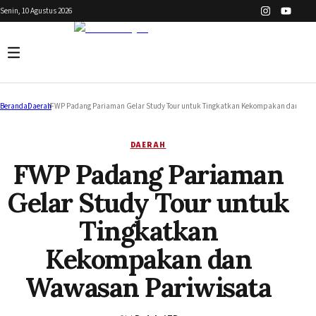
Senin, 10 Agustus 2026
Beranda
/
Daerah
/
FWP Padang Pariaman Gelar Study Tour untuk Tingkatkan Kekompakan dan Waw
DAERAH
FWP Padang Pariaman
Gelar Study Tour untuk
Tingkatkan
Kekompakan dan
Wawasan Pariwisata