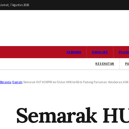
Jumat, 7 Agustus 2026
BERANDA
HEADLINE
PILIH
KESEHATAN
PA
Beranda
/
Daerah
/
Semarak HUT KORPRI ke-53 dan HKN ke-60 di Padang Pariaman: Kolaborasi AS
Semarak HU