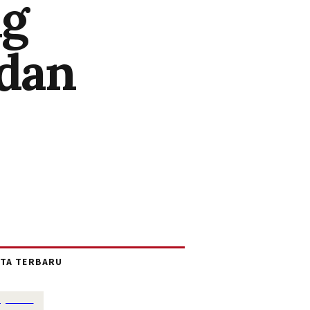
ng
 dan
ITA TERBARU