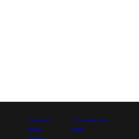
Tentang Kami
Pedoman Media Siber
Redaksi
Kontak
Kode Etik