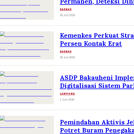
Permanen, Deteksi Dini
DAERAH
18 Juli 2026
Kemenkes Perkuat Stra
Persen Kontak Erat
DAERAH
18 Juli 2026
ASDP Bakauheni Implem
Digitalisasi Sistem Par
LAMPUNG
1 Juni 2026
Pemindahan Aktivis J
Potret Buram Penegak