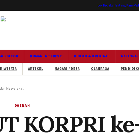
Box Redaksi
Tentang Kami
Ped
AN EDITOR
HUMAN INTEREST
HUKUM & KRIMINAL
NASIONAL
RIWISATA
ARTIKEL
NAGARI / DESA
OLAHRAGA
PENDIDIK
N dan Masyarakat
DAERAH
T KORPRI ke