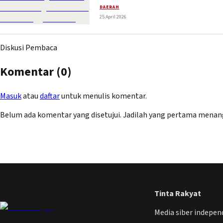
DAERAH
25 April 2026
Diskusi Pembaca
Komentar (
0
)
Masuk
atau
daftar
untuk menulis komentar.
Belum ada komentar yang disetujui. Jadilah yang pertama menan
Tinta Rakyat
Media siber indepe