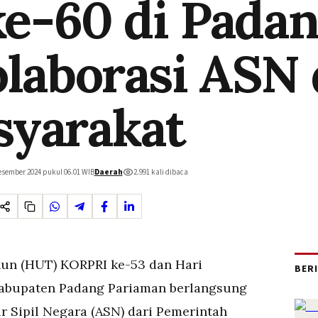
e-60 di Pada
olaborasi ASN
yarakat
esember 2024 pukul 06.01
WIB
Daerah
2.991
kali dibaca
un (HUT) KORPRI ke-53 dan Hari
BER
Kabupaten Padang Pariaman berlangsung
ur Sipil Negara (ASN) dari Pemerintah