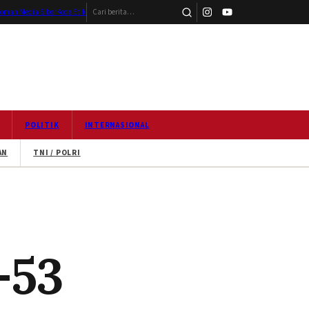
Cari berita
oman Media Siber
Kode Etik
POLITIK
INTERNASIONAL
AN
TNI / POLRI
-53