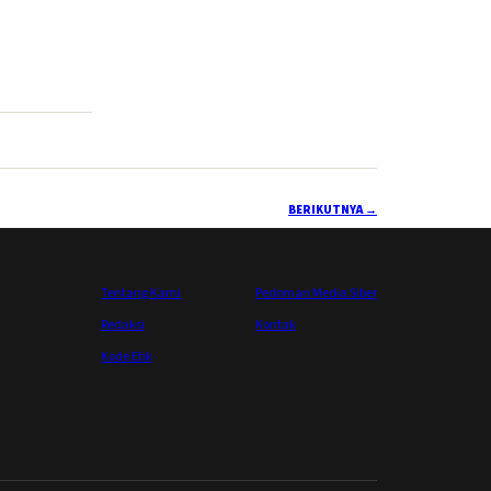
BERIKUTNYA
→
Tentang Kami
Pedoman Media Siber
Redaksi
Kontak
Kode Etik