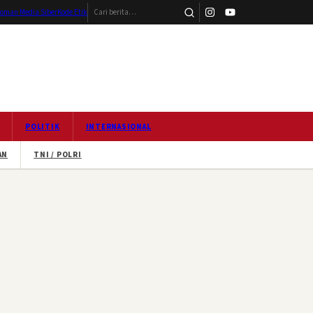
Cari berita
oman Media Siber
Kode Etik
POLITIK
INTERNASIONAL
AN
TNI / POLRI