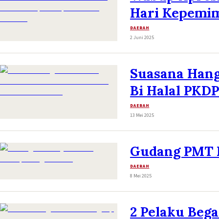
Hari Kepemi
DAERAH
2 Juni 2025
Suasana Hang
Bi Halal PKDP
DAERAH
13 Mei 2025
Gudang PMT B
DAERAH
8 Mei 2025
2 Pelaku Bega