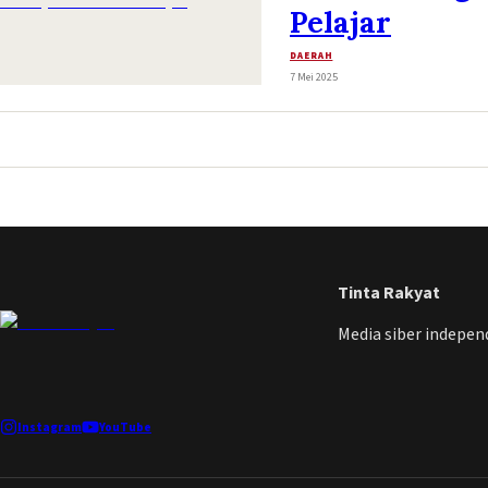
Pelajar
DAERAH
7 Mei 2025
Tinta Rakyat
Media siber indepe
Instagram
YouTube