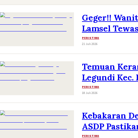
Geger!! Wani
Lamsel Tewa
PERISTIWA
21 Juli 2026
Temuan Keran
Legundi Kec. 
PERISTIWA
18 Juli 2026
Kebakaran De
ASDP Pastika
PERISTIWA