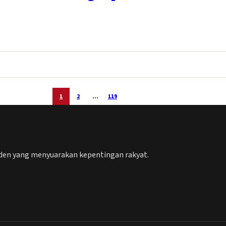
1
2
…
119
nden yang menyuarakan kepentingan rakyat.