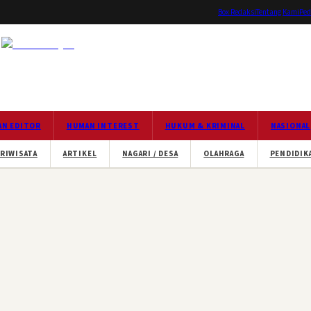
Box Redaksi
Tentang Kami
Ped
AN EDITOR
HUMAN INTEREST
HUKUM & KRIMINAL
NASIONAL
RIWISATA
ARTIKEL
NAGARI / DESA
OLAHRAGA
PENDIDIK