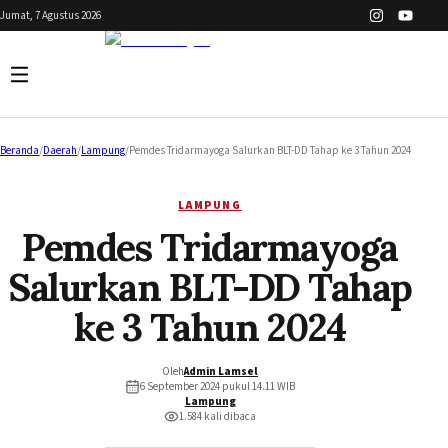
Jumat, 7 Agustus 2026
Beranda
/
Daerah
/
Lampung
/
Pemdes Tridarmayoga Salurkan BLT-DD Tahap ke 3 Tahun 2024
LAMPUNG
Pemdes Tridarmayoga
Salurkan BLT-DD Tahap
ke 3 Tahun 2024
Oleh
Admin Lamsel
6 September 2024 pukul 14.11
WIB
Lampung
1.584
kali dibaca