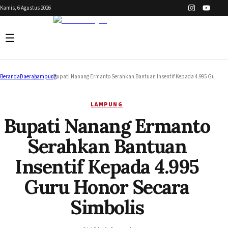
Kamis, 6 Agustus 2026
Beranda
/
Daerah
/
Lampung
/
Bupati Nanang Ermanto Serahkan Bantuan Insentif Kepada 4.995 Guru Hon
LAMPUNG
Bupati Nanang Ermanto
Serahkan Bantuan
Insentif Kepada 4.995
Guru Honor Secara
Simbolis