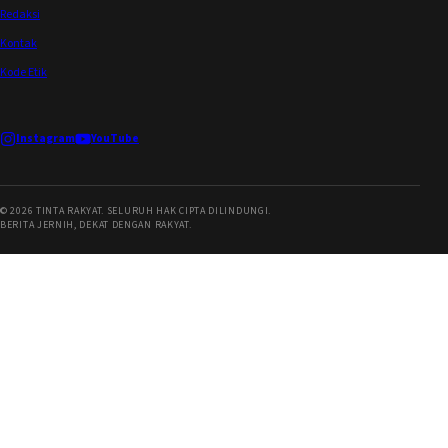
Redaksi
Kontak
Kode Etik
Instagram
YouTube
©
2026
TINTA RAKYAT. SELURUH HAK CIPTA DILINDUNGI.
BERITA JERNIH, DEKAT DENGAN RAKYAT.