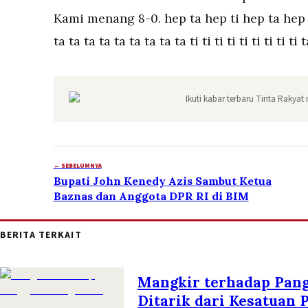
Kami menang 8-0. hep ta hep ti hep ta hep 
ta ta ta ta ta ta ta ta ta ti ti ti ti ti ti ti ti ti t
Ikuti kabar terbaru Tinta Rakyat 
← SEBELUMNYA
Bupati John Kenedy Azis Sambut Ketua
Baznas dan Anggota DPR RI di BIM
BERITA TERKAIT
Mangkir terhadap Pang
Ditarik dari Kesatuan