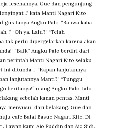
meja lesehannya. Gue dan pengunjung
ngingat...” kata Manti Nagari Kito
aligus tanya Angku Palo. “Bahwa kaba
h...” “Oh ya. Lalu?” “Telah
 tak perlu dipergelarkan karena akan
da!” “Baik.” Angku Palo berdiri dari
an perintah Manti Nagari Kito selaku
 ini ditunda...” “Kapan lanjutannya
apan lanjutannya Manti?” “Tunggu
gu beritanya!” ulang Angku Palo, lalu
lakang sebelah kanan pentas. Manti
nnya menyusul dari belakang. Gue dan
ju cafe Balai Basuo Nagari Kito. Di
. Lawan kami Ajo Fuddin dan Ajo Sidi.