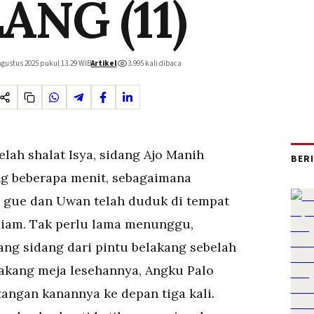
ANG (11)
Agustus 2025 pukul 13.29
WIB
Artikel
3.995
kali dibaca
ah shalat Isya, sidang Ajo Manih
BER
ng beberapa menit, sebagaimana
 gue dan Uwan telah duduk di tempat
iam. Tak perlu lama menunggu,
ng sidang dari pintu belakang sebelah
lakang meja lesehannya, Angku Palo
ngan kanannya ke depan tiga kali.