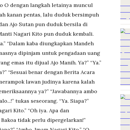
 To O dengan langkah letainya muncul
ah kanan pentas, lalu duduk bersimpuh
 dan Ajo Sutan pun duduk bersila di
Manti Nagari Kito pun duduk kembali.
ksa.” “Dalam kaba diungkapkan Mandeh
emasnya dipinjam untuk pengadaan uang
rang emas itu dijual Ajo Manih. Ya?” “Ya.”
?” “Sesuai benar dengan Berita Acara
merampok lawan judinya karena kalah
a Pemeriksaannya ya?” “Jawabannya ambo
o...!” tukas seseorang. “Ya. Siapa?”
ari Kito.” “Oh iya. Apa dan
akoa tidak perlu dipergelarkan!”
 Siapa?” “Ambo, Imam Nagari Kito.” “O,