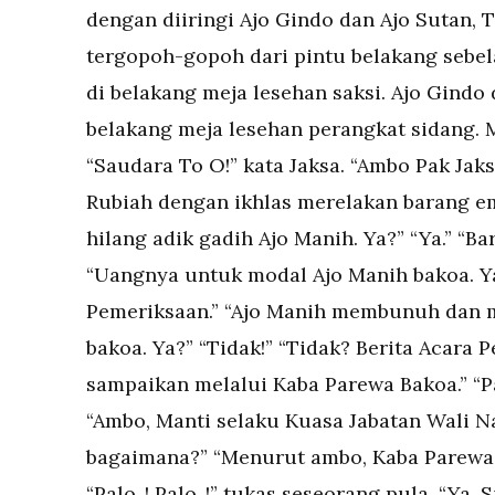
dengan diiringi Ajo Gindo dan Ajo Sutan,
tergopoh-gopoh dari pintu belakang sebel
di belakang meja lesehan saksi. Ajo Gindo
belakang meja lesehan perangkat sidang. 
“Saudara To O!” kata Jaksa. “Ambo Pak Ja
Rubiah dengan ikhlas merelakan barang 
hilang adik gadih Ajo Manih. Ya?” “Ya.” “Ba
“Uangnya untuk modal Ajo Manih bakoa. Ya
Pemeriksaan.” “Ajo Manih membunuh dan 
bakoa. Ya?” “Tidak!” “Tidak? Berita Acar
sampaikan melalui Kaba Parewa Bakoa.” “Pal
“Ambo, Manti selaku Kuasa Jabatan Wali Nag
bagaimana?” “Menurut ambo, Kaba Parewa B
“Palo..! Palo..!” tukas seseorang pula. “Ya.