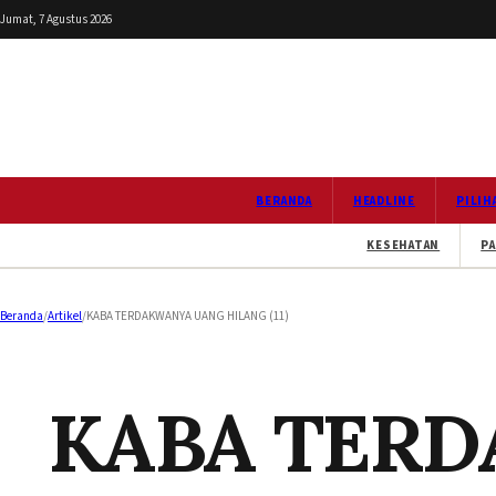
Jumat, 7 Agustus 2026
BERANDA
HEADLINE
PILIH
KESEHATAN
PA
Beranda
/
Artikel
/
KABA TERDAKWANYA UANG HILANG (11)
KABA TER