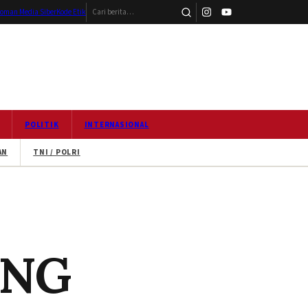
Cari berita
oman Media Siber
Kode Etik
POLITIK
INTERNASIONAL
AN
TNI / POLRI
ANG