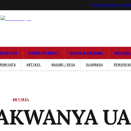
Box Redaksi
Tentang Kami
Ped
AN EDITOR
HUMAN INTEREST
HUKUM & KRIMINAL
NASIONAL
RIWISATA
ARTIKEL
NAGARI / DESA
OLAHRAGA
PENDIDIK
ARTIKEL
DAKWANYA U