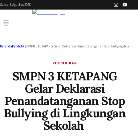
Sabtu, 8 Agustus 2026
Beranda
/
Pendidikan
/
SMPN 3 KETAPANG Gelar Deklarasi Penandatanganan Stop Bullying di Lingku
PENDIDIKAN
SMPN 3 KETAPANG
Gelar Deklarasi
Penandatanganan Stop
Bullying di Lingkungan
Sekolah