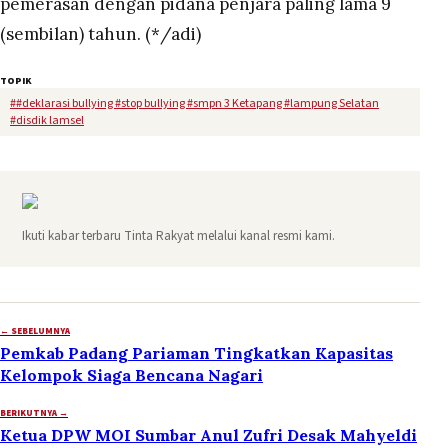
pemerasan dengan pidana penjara paling lama 9
(sembilan) tahun. (*/adi)
TOPIK
#
#deklarasi bullying #stop bullying #smpn 3 Ketapang #lampung Selatan
#disdik lamsel
Ikuti kabar terbaru Tinta Rakyat melalui kanal resmi kami.
← SEBELUMNYA
Pemkab Padang Pariaman Tingkatkan Kapasitas
Kelompok Siaga Bencana Nagari
BERIKUTNYA →
Ketua DPW MOI Sumbar Anul Zufri Desak Mahyeldi