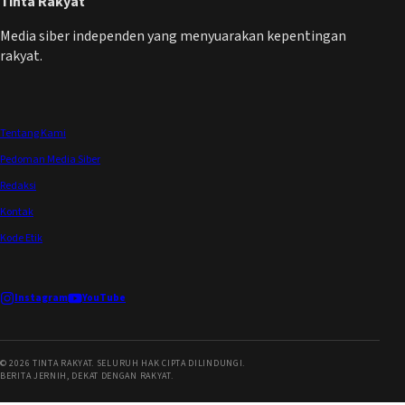
Tinta Rakyat
Media siber independen yang menyuarakan kepentingan
rakyat.
Tentang Kami
Pedoman Media Siber
Redaksi
Kontak
Kode Etik
Instagram
YouTube
©
2026
TINTA RAKYAT. SELURUH HAK CIPTA DILINDUNGI.
BERITA JERNIH, DEKAT DENGAN RAKYAT.