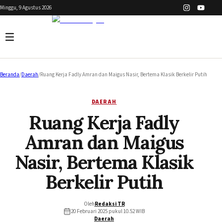
Minggu, 9 Agustus 2026
Beranda
/
Daerah
/
Ruang Kerja Fadly Amran dan Maigus Nasir, Bertema Klasik Berkelir Putih
DAERAH
Ruang Kerja Fadly
Amran dan Maigus
Nasir, Bertema Klasik
Berkelir Putih
Oleh
Redaksi TR
20 Februari 2025 pukul 10.52
WIB
Daerah