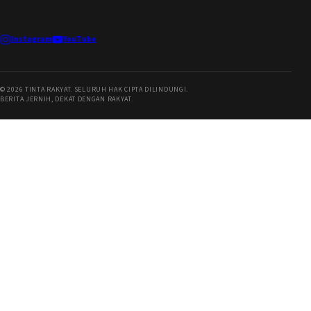
Instagram
YouTube
©
2026
TINTA RAKYAT. SELURUH HAK CIPTA DILINDUNGI.
BERITA JERNIH, DEKAT DENGAN RAKYAT.