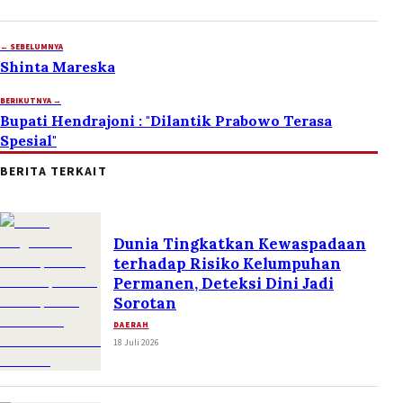
← SEBELUMNYA
Shinta Mareska
BERIKUTNYA →
Bupati Hendrajoni : "Dilantik Prabowo Terasa
Spesial"
BERITA TERKAIT
Dunia Tingkatkan Kewaspadaan
terhadap Risiko Kelumpuhan
Permanen, Deteksi Dini Jadi
Sorotan
DAERAH
18 Juli 2026