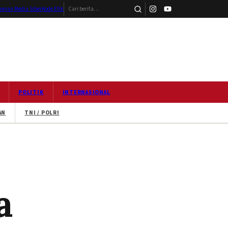
Cari berita
oman Media Siber
Kode Etik
POLITIK
INTERNASIONAL
AN
TNI / POLRI
a