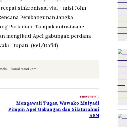
epat sinkronisasi visi - misi John
 Rencana Pembangunan Jangka
ang Pariaman. Tampak antusiasme
an mengikuti Apel gabungan perdana
kil Bupati. (Rel/Dafid)
melalui kanal resmi kami.
BERIKUTNYA →
Mengawali Tugas, Wawako Mulyadi
Pimpin Apel Gabungan dan Silaturahmi
ASN