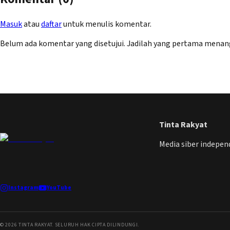
Masuk
atau
daftar
untuk menulis komentar.
Belum ada komentar yang disetujui. Jadilah yang pertama menan
Tinta Rakyat
Media siber indepe
Instagram
YouTube
©
2026
TINTA RAKYAT. SELURUH HAK CIPTA DILINDUNGI.