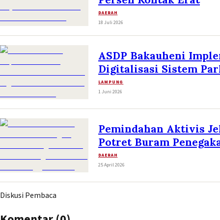
DAERAH
18 Juli 2026
ASDP Bakauheni Implem
Digitalisasi Sistem Par
LAMPUNG
1 Juni 2026
Pemindahan Aktivis J
Potret Buram Penegak
DAERAH
25 April 2026
Diskusi Pembaca
Komentar (
0
)