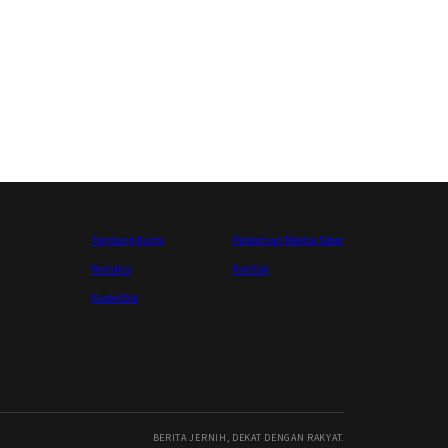
Tentang Kami
Pedoman Media Siber
Redaksi
Kontak
Kode Etik
BERITA JERNIH, DEKAT DENGAN RAKYAT.