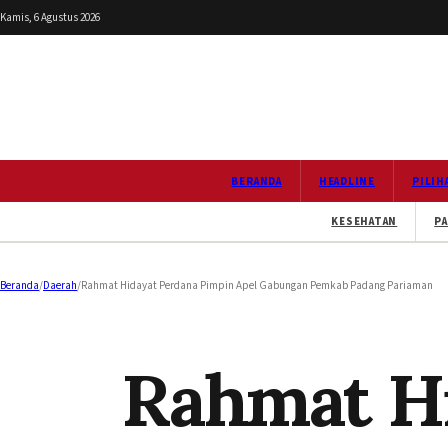
Kamis, 6 Agustus 2026
BERANDA
HEADLINE
PILIH
KESEHATAN
PA
Beranda
/
Daerah
/
Rahmat Hidayat Perdana Pimpin Apel Gabungan Pemkab Padang Pariaman
Rahmat Hi