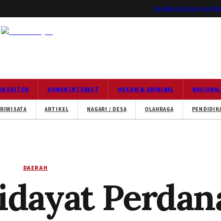
Box Redaksi
Tentang Kami
Ped
AN EDITOR
HUMAN INTEREST
HUKUM & KRIMINAL
NASIONAL
RIWISATA
ARTIKEL
NAGARI / DESA
OLAHRAGA
PENDIDIK
DAERAH
dayat Perdan