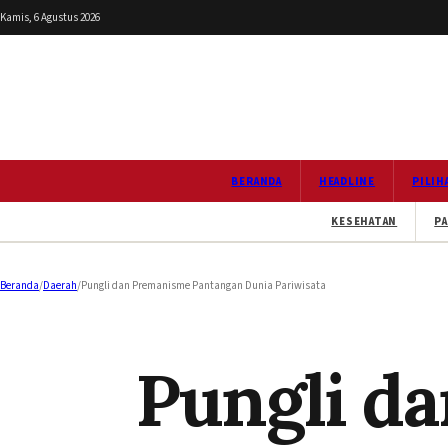
Kamis, 6 Agustus 2026
BERANDA
HEADLINE
PILIH
KESEHATAN
PA
Beranda
/
Daerah
/
Pungli dan Premanisme Pantangan Dunia Pariwisata
Pungli d