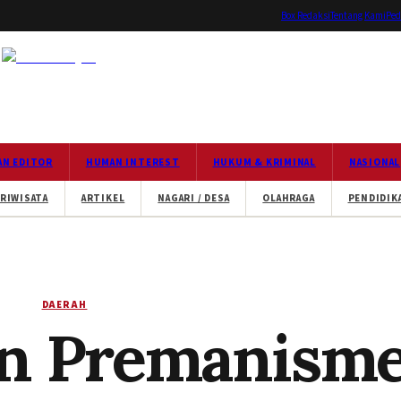
Box Redaksi
Tentang Kami
Ped
AN EDITOR
HUMAN INTEREST
HUKUM & KRIMINAL
NASIONAL
RIWISATA
ARTIKEL
NAGARI / DESA
OLAHRAGA
PENDIDIK
DAERAH
an Premanism