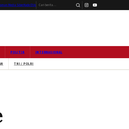
Cari berita
oman Media Siber
Kode Etik
POLITIK
INTERNASIONAL
AN
TNI / POLRI
e