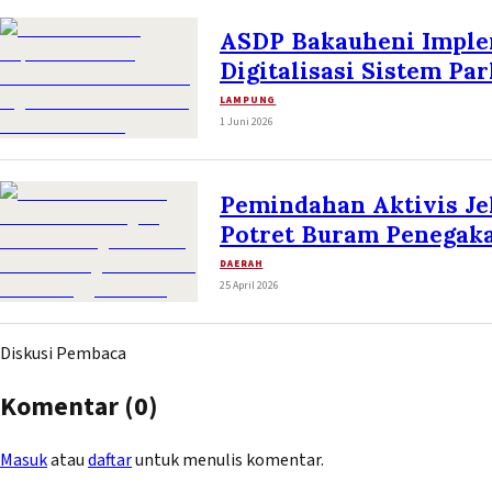
ASDP Bakauheni Implem
Digitalisasi Sistem Par
LAMPUNG
1 Juni 2026
Pemindahan Aktivis J
Potret Buram Penegak
DAERAH
25 April 2026
Diskusi Pembaca
Komentar (
0
)
Masuk
atau
daftar
untuk menulis komentar.