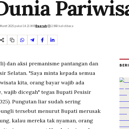
Dunia Pariwis
 Maret 2025 pukul 14.21
WIB
Daerah
2.968
kali dibaca
gli) dan aksi premanisme pantangan dan
BER
sir Selatan. "Saya minta kepada semua
isata kita, orang bayar wajib ada
 wajib dicegah" tegas Bupati Pesisir
025). Pungutan liar sudah sering
pungli tersebut menurut Bupati merusak
jung, kalau mereka tak nyaman, orang