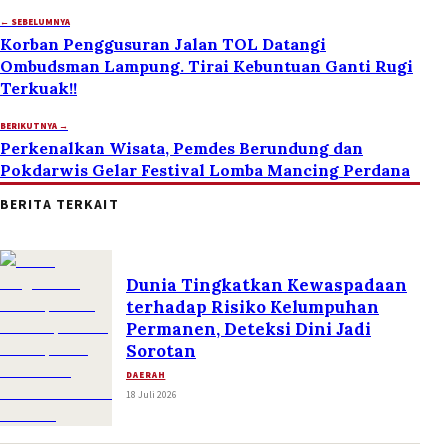
← SEBELUMNYA
Korban Penggusuran Jalan TOL Datangi
Ombudsman Lampung. Tirai Kebuntuan Ganti Rugi
Terkuak!!
BERIKUTNYA →
Perkenalkan Wisata, Pemdes Berundung dan
Pokdarwis Gelar Festival Lomba Mancing Perdana
BERITA TERKAIT
Dunia Tingkatkan Kewaspadaan
terhadap Risiko Kelumpuhan
Permanen, Deteksi Dini Jadi
Sorotan
DAERAH
18 Juli 2026