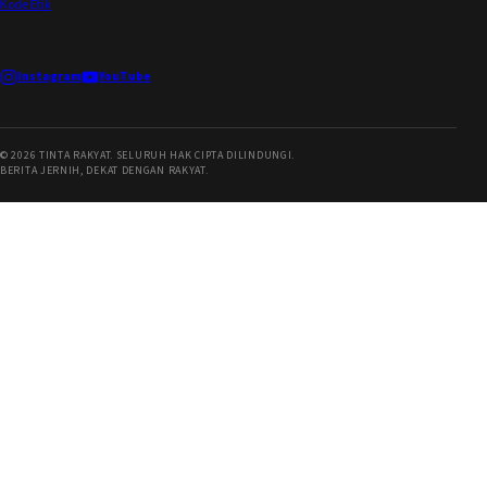
Kode Etik
Instagram
YouTube
©
2026
TINTA RAKYAT. SELURUH HAK CIPTA DILINDUNGI.
BERITA JERNIH, DEKAT DENGAN RAKYAT.