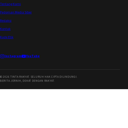
Tentang Kami
Pedoman Media Siber
Redaksi
Kontak
Kode Etik
Instagram
YouTube
©
2026
TINTA RAKYAT. SELURUH HAK CIPTA DILINDUNGI.
BERITA JERNIH, DEKAT DENGAN RAKYAT.