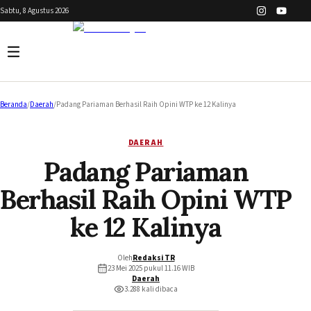
Sabtu, 8 Agustus 2026
Beranda
/
Daerah
/
Padang Pariaman Berhasil Raih Opini WTP ke 12 Kalinya
DAERAH
Padang Pariaman
Berhasil Raih Opini WTP
ke 12 Kalinya
Oleh
Redaksi TR
23 Mei 2025 pukul 11.16
WIB
Daerah
3.288
kali dibaca