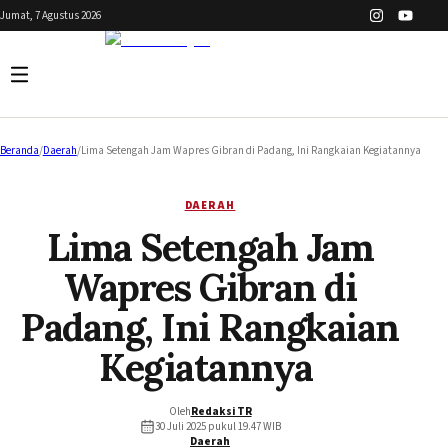
Jumat, 7 Agustus 2026
Beranda
/
Daerah
/
Lima Setengah Jam Wapres Gibran di Padang, Ini Rangkaian Kegiatannya
DAERAH
Lima Setengah Jam
Wapres Gibran di
Padang, Ini Rangkaian
Kegiatannya
Oleh
Redaksi TR
30 Juli 2025 pukul 19.47
WIB
Daerah