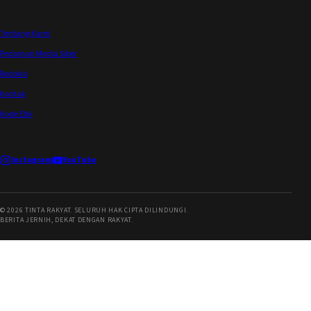
Tentang Kami
Pedoman Media Siber
Redaksi
Kontak
Kode Etik
Instagram
YouTube
©
2026
TINTA RAKYAT. SELURUH HAK CIPTA DILINDUNGI.
BERITA JERNIH, DEKAT DENGAN RAKYAT.