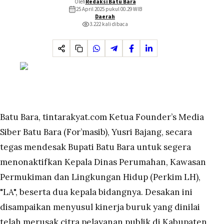
Oleh
Redaksi Batu Bara
25 April 2025 pukul 00.29
WIB
Daerah
3.222
kali dibaca
Batu Bara, tintarakyat.com Ketua Founder’s Media
Siber Batu Bara (For’masib), Yusri Bajang, secara
tegas mendesak Bupati Batu Bara untuk segera
menonaktifkan Kepala Dinas Perumahan, Kawasan
Permukiman dan Lingkungan Hidup (Perkim LH),
"LA", beserta dua kepala bidangnya. Desakan ini
disampaikan menyusul kinerja buruk yang dinilai
telah merusak citra pelayanan publik di Kabupaten