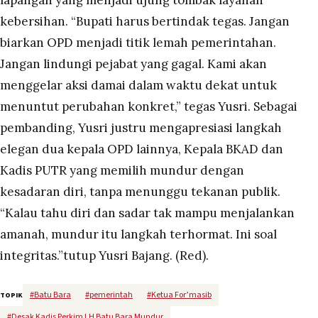
lapangan yang menjadi ujung tombak layanan
kebersihan. “Bupati harus bertindak tegas. Jangan
biarkan OPD menjadi titik lemah pemerintahan.
Jangan lindungi pejabat yang gagal. Kami akan
menggelar aksi damai dalam waktu dekat untuk
menuntut perubahan konkret,” tegas Yusri. Sebagai
pembanding, Yusri justru mengapresiasi langkah
elegan dua kepala OPD lainnya, Kepala BKAD dan
Kadis PUTR yang memilih mundur dengan
kesadaran diri, tanpa menunggu tekanan publik.
“Kalau tahu diri dan sadar tak mampu menjalankan
amanah, mundur itu langkah terhormat. Ini soal
integritas.”tutup Yusri Bajang. (Red).
#
Batu Bara
#
pemerintah
#
Ketua For’masib
TOPIK
#
Desak Kadis Perkim LH Batu Bara Mundur