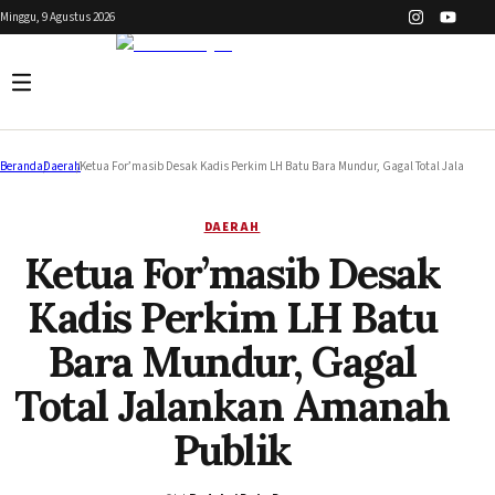
Minggu, 9 Agustus 2026
Beranda
/
Daerah
/
Ketua For’masib Desak Kadis Perkim LH Batu Bara Mundur, Gagal Total Jalankan
DAERAH
Ketua For’masib Desak
Kadis Perkim LH Batu
Bara Mundur, Gagal
Total Jalankan Amanah
Publik