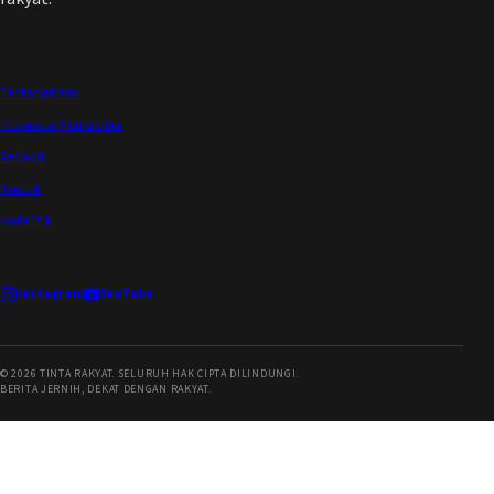
Tentang Kami
Pedoman Media Siber
Redaksi
Kontak
Kode Etik
Instagram
YouTube
©
2026
TINTA RAKYAT. SELURUH HAK CIPTA DILINDUNGI.
BERITA JERNIH, DEKAT DENGAN RAKYAT.