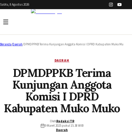
Sabtu, 8 Agustus 2026
Beranda
/
Daerah
/
DPMDPPKB Terima Kunjungan Anggota Komisi I DPRD Kabupaten Muko Muko
DAERAH
DPMDPPKB Terima
Kunjungan Anggota
Komisi I DPRD
Kabupaten Muko Muko
Oleh
Redaksi TR
9 Maret 2025 pukul 15.38
WIB
Daerah