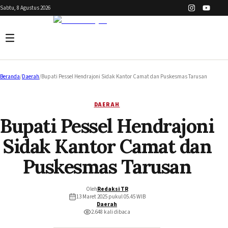
Sabtu, 8 Agustus 2026
Beranda
/
Daerah
/
Bupati Pessel Hendrajoni Sidak Kantor Camat dan Puskesmas Tarusan
DAERAH
Bupati Pessel Hendrajoni
Sidak Kantor Camat dan
Puskesmas Tarusan
Oleh
Redaksi TR
13 Maret 2025 pukul 05.45
WIB
Daerah
2.648
kali dibaca