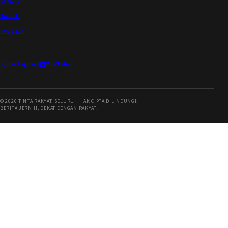
Redaksi
Kontak
Kode Etik
Instagram
YouTube
©
2026
TINTA RAKYAT. SELURUH HAK CIPTA DILINDUNGI.
BERITA JERNIH, DEKAT DENGAN RAKYAT.