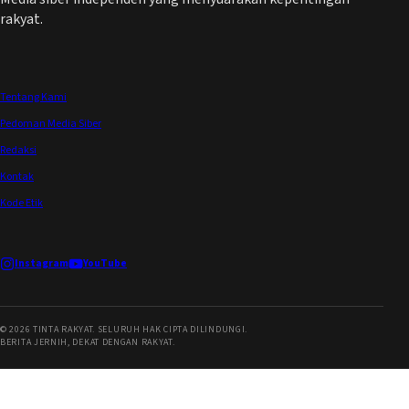
rakyat.
Tentang Kami
Pedoman Media Siber
Redaksi
Kontak
Kode Etik
Instagram
YouTube
©
2026
TINTA RAKYAT. SELURUH HAK CIPTA DILINDUNGI.
BERITA JERNIH, DEKAT DENGAN RAKYAT.