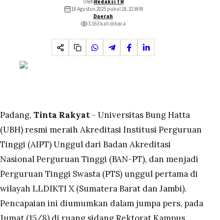
Oleh
Redaksi TR
18 Agustus 2025 pukul 18.32
WIB
Daerah
3.163
kali dibaca
Padang,
Tinta Rakyat
- Universitas Bung Hatta
(UBH) resmi meraih Akreditasi Institusi Perguruan
Tinggi (AIPT) Unggul dari Badan Akreditasi
Nasional Perguruan Tinggi (BAN-PT), dan menjadi
Perguruan Tinggi Swasta (PTS) unggul pertama di
wilayah LLDIKTI X (Sumatera Barat dan Jambi).
Pencapaian ini diumumkan dalam jumpa pers, pada
Jumat (15/8) di ruang sidang Rektorat Kampus