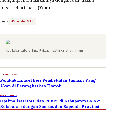
mengimplementasikannya dengan baik dalam
tugas sehari-hari.
(Yem)
#
Kabupaten Solok
TOPIK
Ikuti kabar terbaru Tinta Rakyat melalui kanal resmi kami.
← SEBELUMNYA
Pemkab Lamsel Beri Pembekalan Jamaah Yang
Akan di Berangkatkan Umroh
BERIKUTNYA →
Optimalisasi PAD dan PBBP2 di Kabupaten Solok:
Kolaborasi dengan Samsat dan Bapenda Provinsi