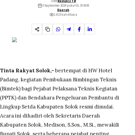
Oleh
Redaksi TR
3 September 2024 pukul 01.35
WIB
Daerah
1.823
kali dibaca
Tinta Rakyat Solok,-
bertempat di HW Hotel
Padang, kegiatan Pembukaan Bimbingan Teknis
(Bimtek) bagi Pejabat Pelaksana Teknis Kegiatan
(PPTK) dan Bendahara Pengeluaran Pembantu di
Lingkup Setda Kabupaten Solok resmi dimulai.
Acara ini dihadiri oleh Sekretaris Daerah
Kabupaten Solok, Medison, S.Sos., M.Si., mewakili
Bupati Solok, serta beberapa pejabat penting