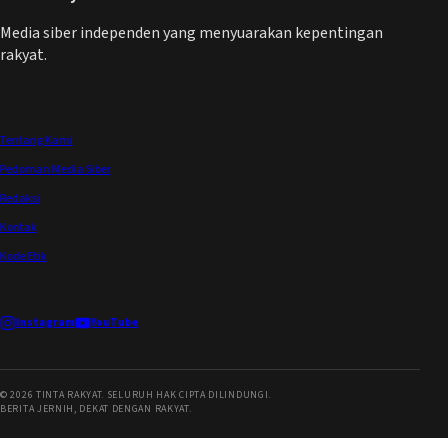
Media siber independen yang menyuarakan kepentingan
rakyat.
Tentang Kami
Pedoman Media Siber
Redaksi
Kontak
Kode Etik
Instagram
YouTube
©
2026
TINTA RAKYAT. SELURUH HAK CIPTA DILINDUNGI.
BERITA JERNIH, DEKAT DENGAN RAKYAT.