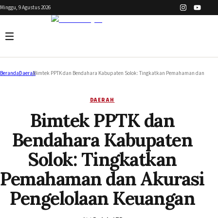
Minggu, 9 Agustus 2026
Beranda
/
Daerah
/
Bimtek PPTK dan Bendahara Kabupaten Solok: Tingkatkan Pemahaman dan Akura
DAERAH
Bimtek PPTK dan
Bendahara Kabupaten
Solok: Tingkatkan
Pemahaman dan Akurasi
Pengelolaan Keuangan