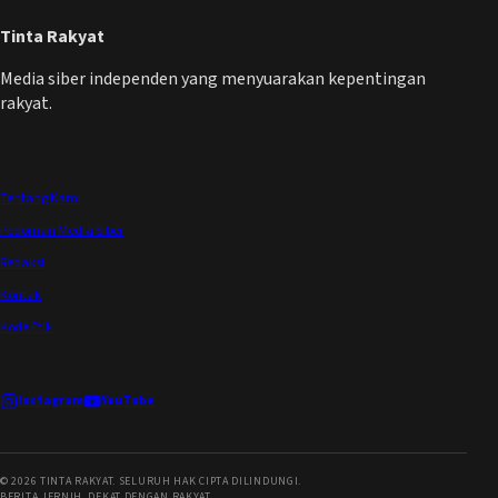
Tinta Rakyat
Media siber independen yang menyuarakan kepentingan
rakyat.
Tentang Kami
Pedoman Media Siber
Redaksi
Kontak
Kode Etik
Instagram
YouTube
©
2026
TINTA RAKYAT. SELURUH HAK CIPTA DILINDUNGI.
BERITA JERNIH, DEKAT DENGAN RAKYAT.