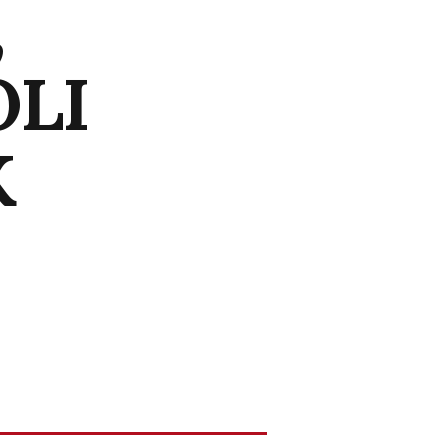
,
LI
K