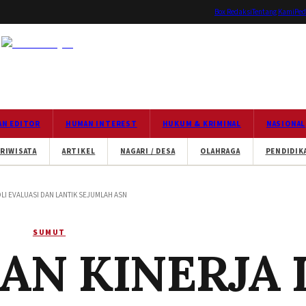
Box Redaksi
Tentang Kami
Ped
AN EDITOR
HUMAN INTEREST
HUKUM & KRIMINAL
NASIONAL
RIWISATA
ARTIKEL
NAGARI / DESA
OLAHRAGA
PENDIDIK
I EVALUASI DAN LANTIK SEJUMLAH ASN
SUMUT
AN KINERJA 