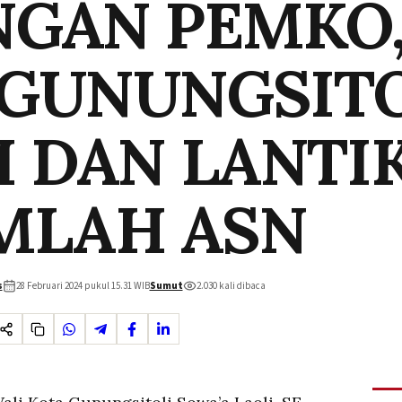
NGAN PEMKO
 GUNUNGSITO
I DAN LANTI
MLAH ASN
s
28 Februari 2024 pukul 15.31
WIB
Sumut
2.030
kali dibaca