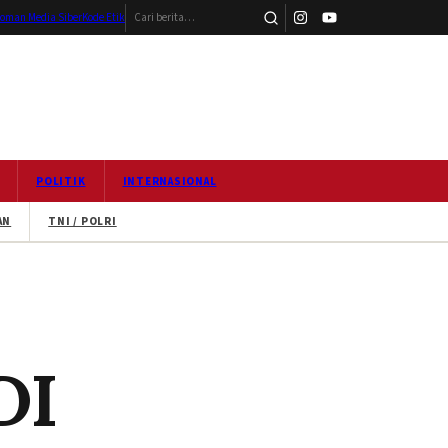
Cari berita
oman Media Siber
Kode Etik
POLITIK
INTERNASIONAL
AN
TNI / POLRI
DI