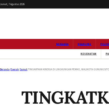
Jumat, 7 Agustus 2026
BERANDA
HEADLINE
PILIH
KESEHATAN
PA
Beranda
/
Daerah
/
Sumut
/
TINGKATKAN KINERJA DI LINGKUNGAN PEMKO, WALIKOTA GUNUNGSITOL
TINGKATK