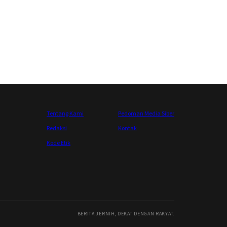
Tentang Kami
Pedoman Media Siber
Redaksi
Kontak
Kode Etik
BERITA JERNIH, DEKAT DENGAN RAKYAT.