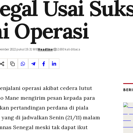
egal Usai Suk
ni Operasi
vember 2022 pukul 19.31
WIB
Headline
2.693
kali dibaca
enjalani operasi akibat cedera lutut
BER
dio Mane mengirim pesan kepada para
an pertandingan perdana di piala
yang di jadwalkan Senin (21/11) malam
as Senegal meski tak dapat ikut