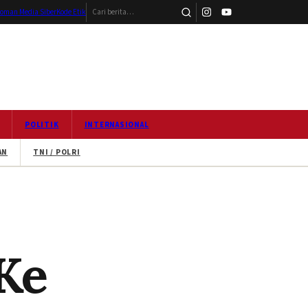
Cari berita
oman Media Siber
Kode Etik
POLITIK
INTERNASIONAL
AN
TNI / POLRI
Ke