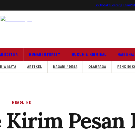
Box Redaksi
Tentang Kami
Ped
AN EDITOR
HUMAN INTEREST
HUKUM & KRIMINAL
NASIONAL
RIWISATA
ARTIKEL
NAGARI / DESA
OLAHRAGA
PENDIDIK
HEADLINE
 Kirim Pesan 