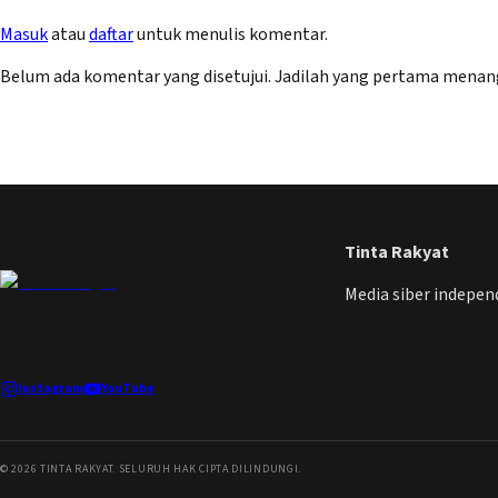
Masuk
atau
daftar
untuk menulis komentar.
Belum ada komentar yang disetujui. Jadilah yang pertama menan
Tinta Rakyat
Media siber indepe
Instagram
YouTube
©
2026
TINTA RAKYAT. SELURUH HAK CIPTA DILINDUNGI.