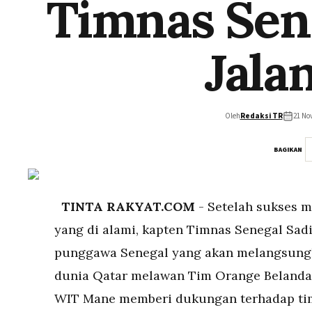
Timnas Sen
Jala
Oleh
Redaksi TR
21 No
BAGIKAN
TINTA RAKYAT.COM
- Setelah sukses m
yang di alami, kapten Timnas Senegal Sa
punggawa Senegal yang akan melangsungk
dunia Qatar melawan Tim Orange Belanda 
WIT Mane memberi dukungan terhadap timn