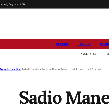
Jumat, 7 Agustus 2026
BERANDA
HEADLINE
PILIH
KESEHATAN
PA
Beranda
/
Headline
/
Sadio Mane Kirim Pesan Ke Timnas Senegal Usai Sukses Jalani Operasi
Sadio Mane