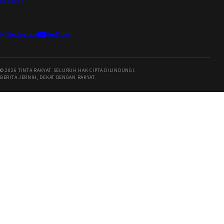
Kode Etik
Instagram
YouTube
©
2026
TINTA RAKYAT. SELURUH HAK CIPTA DILINDUNGI.
BERITA JERNIH, DEKAT DENGAN RAKYAT.