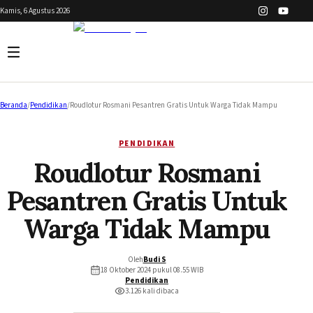
Kamis, 6 Agustus 2026
Beranda
/
Pendidikan
/
Roudlotur Rosmani Pesantren Gratis Untuk Warga Tidak Mampu
PENDIDIKAN
Roudlotur Rosmani
Pesantren Gratis Untuk
Warga Tidak Mampu
Oleh
Budi S
18 Oktober 2024 pukul 08.55
WIB
Pendidikan
3.126
kali dibaca