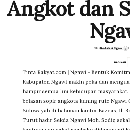
Angkot dan 
Nga
Oleh
Redaksi Ngawi
1
BAGIKAN
Tinta Rakyat.com | Ngawi - Bentuk Komitm
Kabupaten Ngawi makin peka dan menguat
hampir semua lini kehidupan masyarakat. 
belasan sopir angkota kuning rute Ngawi
Sidowayah di halaman kantor Baznas, Jl. B
Turut hadir Sekda Ngawi Moh. Sodiq seka
bantuan dan paket sembako didampangi K