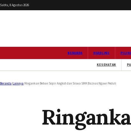
Sabtu, 8 Agustus 2026
BERANDA
HEADLINE
PILIH
KESEHATAN
PA
Beranda
/
Lainnya
/
Ringankan Beban Sopir Angkot dan Siswa SMK Baznas Ngawi Peduli
Ringanka