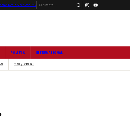
Cari berita
oman Media Siber
Kode Etik
POLITIK
INTERNASIONAL
AN
TNI / POLRI
r