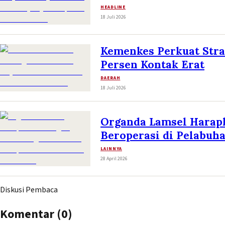
HEADLINE
18 Juli 2026
Kemenkes Perkuat Stra
Persen Kontak Erat
DAERAH
18 Juli 2026
Organda Lamsel Harap
Beroperasi di Pelabuh
LAINNYA
28 April 2026
Diskusi Pembaca
Komentar (
0
)