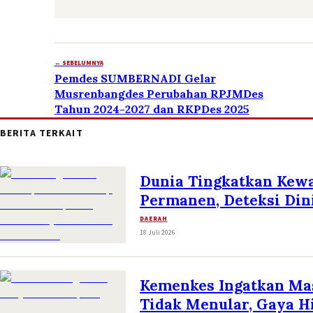
← SEBELUMNYA
Pemdes SUMBERNADI Gelar
Musrenbangdes Perubahan RPJMDes
Tahun 2024-2027 dan RKPDes 2025
BERITA TERKAIT
Dunia Tingkatkan Kew
Permanen, Deteksi Dini
DAERAH
18 Juli 2026
Kemenkes Ingatkan Ma
Tidak Menular, Gaya H