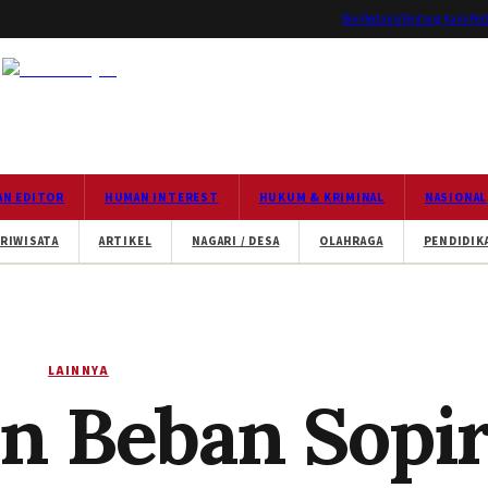
Box Redaksi
Tentang Kami
Ped
AN EDITOR
HUMAN INTEREST
HUKUM & KRIMINAL
NASIONAL
RIWISATA
ARTIKEL
NAGARI / DESA
OLAHRAGA
PENDIDIK
LAINNYA
n Beban Sopi