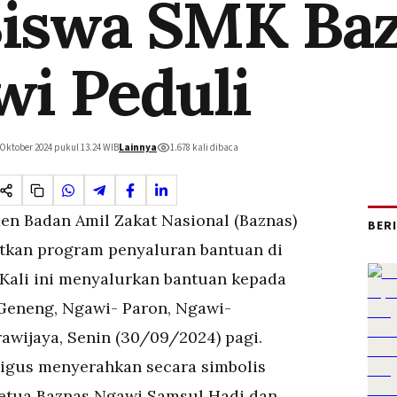
Siswa SMK Ba
wi Peduli
 Oktober 2024 pukul 13.24
WIB
Lainnya
1.678
kali dibaca
en Badan Amil Zakat Nasional (Baznas)
BER
kan program penyaluran bantuan di
Kali ini menyalurkan bantuan kepada
 Geneng, Ngawi- Paron, Ngawi-
rawijaya, Senin (30/09/2024) pagi.
ligus menyerahkan secara simbolis
etua Baznas Ngawi Samsul Hadi dan