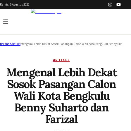
Kamis, 6 Agustus 2026
Beranda
/
Artikel
/
Mengenal Lebih Dekat Sosok Pasangan Calon Wali Kota Bengkulu Benny Suharto d
ARTIKEL
Mengenal Lebih Dekat
Sosok Pasangan Calon
Wali Kota Bengkulu
Benny Suharto dan
Farizal