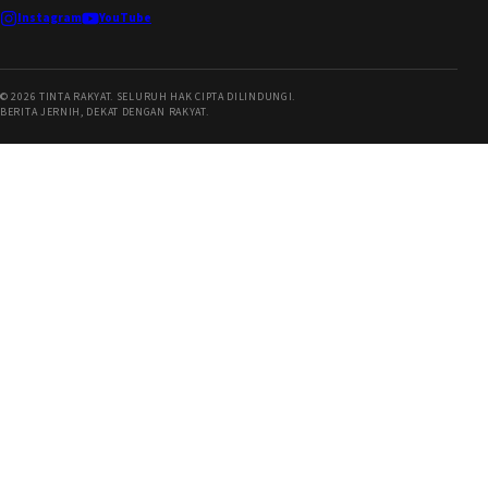
Instagram
YouTube
©
2026
TINTA RAKYAT. SELURUH HAK CIPTA DILINDUNGI.
BERITA JERNIH, DEKAT DENGAN RAKYAT.