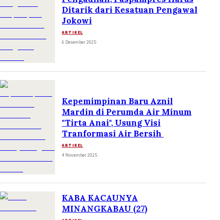
Ditarik dari Kesatuan Pengawal
Jokowi
ARTIKEL
6 Desember 2025
Kepemimpinan Baru Aznil
Mardin di Perumda Air Minum
"Tirta Anai", Usung Visi
Tranformasi Air Bersih
ARTIKEL
4 November 2025
KABA KACAUNYA
MINANGKABAU (27)