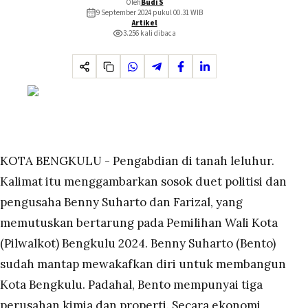
Oleh
Budi S
9 September 2024 pukul 00.31
WIB
Artikel
3.256
kali dibaca
KOTA BENGKULU - Pengabdian di tanah leluhur.
Kalimat itu menggambarkan sosok duet politisi dan
pengusaha Benny Suharto dan Farizal, yang
memutuskan bertarung pada Pemilihan Wali Kota
(Pilwalkot) Bengkulu 2024. Benny Suharto (Bento)
sudah mantap mewakafkan diri untuk membangun
Kota Bengkulu. Padahal, Bento mempunyai tiga
perusahan kimia dan properti. Secara ekonomi