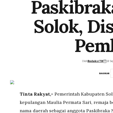
Paskibrak
Solok, D
Pemk
Oleh
Redaksi TR
18 Se
BAGIKAN
Tinta Rakyat,-
Pemerintah Kabupaten Sol
kepulangan Maulia Permata Sari, remaja 
nama daerah sebagai anggota Paskibraka N