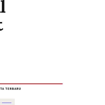
l
t
ITA TERBARU