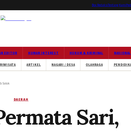
Box Redaksi
Tentang Kami
Ped
AN EDITOR
HUMAN INTEREST
HUKUM & KRIMINAL
NASIONAL
RIWISATA
ARTIKEL
NAGARI / DESA
OLAHRAGA
PENDIDIK
b Solok
DAERAH
Permata Sari,