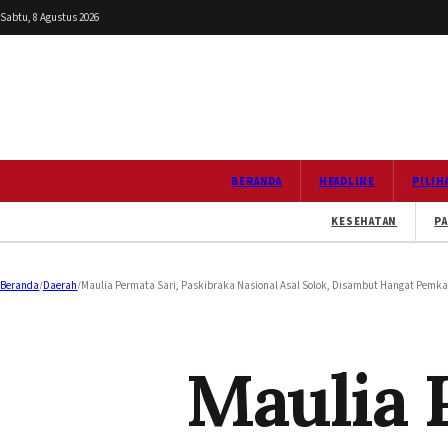
Sabtu, 8 Agustus 2026
BERANDA
HEADLINE
PILIH
KESEHATAN
PA
Beranda
/
Daerah
/
Maulia Permata Sari, Paskibraka Nasional Asal Solok, Disambut Hangat Pemka
Maulia 