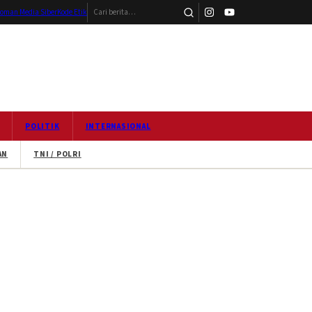
Cari berita
oman Media Siber
Kode Etik
POLITIK
INTERNASIONAL
AN
TNI / POLRI