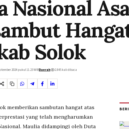
a Nasional Asa
isambut Hanga
ab Solok
ptember 2024 pukul 11.23
WIB
Daerah
2.845
kali dibaca
ok memberikan sambutan hangat atas
BER
berprestasi yang telah mengharumkan
asional. Maulia didampingi oleh Duta