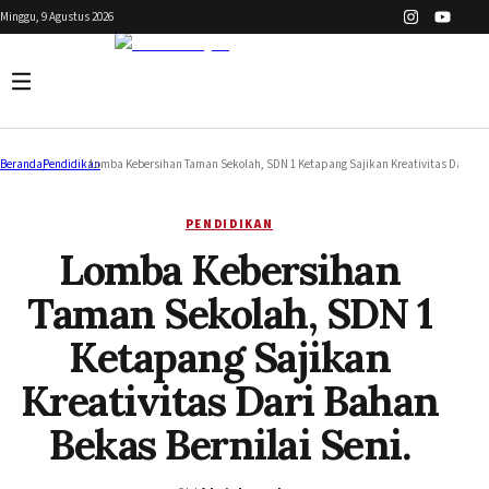
Minggu, 9 Agustus 2026
Beranda
/
Pendidikan
/
Lomba Kebersihan Taman Sekolah, SDN 1 Ketapang Sajikan Kreativitas Dari Bah
PENDIDIKAN
Lomba Kebersihan
Taman Sekolah, SDN 1
Ketapang Sajikan
Kreativitas Dari Bahan
Bekas Bernilai Seni.