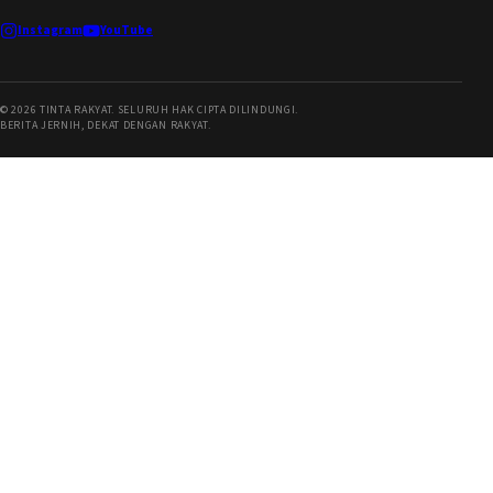
Instagram
YouTube
©
2026
TINTA RAKYAT. SELURUH HAK CIPTA DILINDUNGI.
BERITA JERNIH, DEKAT DENGAN RAKYAT.