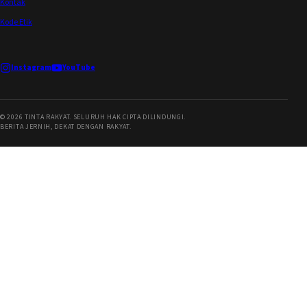
Kontak
Kode Etik
Instagram
YouTube
©
2026
TINTA RAKYAT. SELURUH HAK CIPTA DILINDUNGI.
BERITA JERNIH, DEKAT DENGAN RAKYAT.