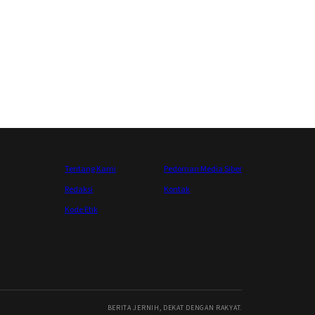
Tentang Kami
Pedoman Media Siber
Redaksi
Kontak
Kode Etik
BERITA JERNIH, DEKAT DENGAN RAKYAT.