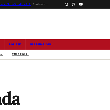
Cari berita
oman Media Siber
Kode Etik
POLITIK
INTERNASIONAL
AN
TNI / POLRI
ada