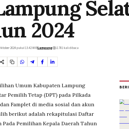
Lampung Sela
un 2024
Oktober 2024 pukul 13.42
WIB
Lampung
2.781
kali dibaca
milihan Umum Kabupaten Lampung
BER
ftar Pemilih Tetap (DPT) pada Pilkada
 dan Famplet di media sosial dan akun
h berikut adalah rekapitulasi Daftar
n Pada Pemilihan Kepala Daerah Tahun