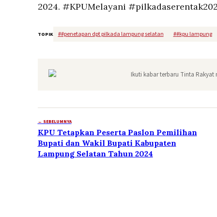
2024. #KPUMelayani #pilkadaserentak20
#
#penetapan dpt pilkada lampung selatan
#
#kpu lampung
TOPIK
Ikuti kabar terbaru Tinta Rakyat 
← SEBELUMNYA
KPU Tetapkan Peserta Paslon Pemilihan
Bupati dan Wakil Bupati Kabupaten
Lampung Selatan Tahun 2024