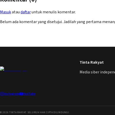
Masuk
atau
daftar
untuk menulis komentar.
Belum ada komentar yang disetujui. Jadilah yang pertama menan
Tinta Rakyat
Media siber indepe
Instagram
YouTube
©
2026
TINTA RAKYAT. SELURUH HAK CIPTA DILINDUNGI.