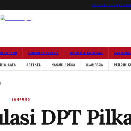
Box Redaksi
Tentang Kami
Ped
AN EDITOR
HUMAN INTEREST
HUKUM & KRIMINAL
NASIONAL
RIWISATA
ARTIKEL
NAGARI / DESA
OLAHRAGA
PENDIDIK
4
LAMPUNG
ulasi DPT Pilk