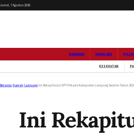
Jumat, 7 Agustus 2026
BERANDA
HEADLINE
PILIH
KESEHATAN
PA
Beranda
/
Daerah
/
Lampung
/
Ini Rekapitulasi DPT Pilkada Kabupaten Lampung Selatan Tahun 202
Ini Rekapit