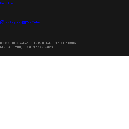
Kode Etik
Instagram
YouTube
©
2026
TINTA RAKYAT. SELURUH HAK CIPTA DILINDUNGI.
BERITA JERNIH, DEKAT DENGAN RAKYAT.