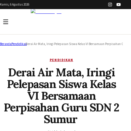
Kamis, 6 Agustus 2026
Beranda
/
Pendidikan
/
Derai Air Mata, Iringi Pelepasan Siswa Kelas VI Bersamaan Perpisahan Guru
PENDIDIKAN
Derai Air Mata, Iringi
Pelepasan Siswa Kelas
VI Bersamaan
Perpisahan Guru SDN 2
Sumur