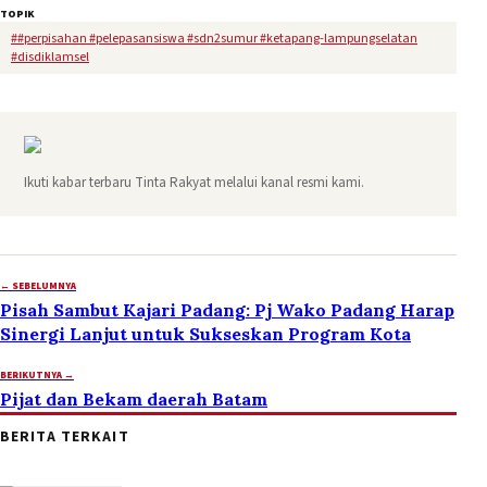
TOPIK
#
#perpisahan #pelepasansiswa #sdn2sumur #ketapang-lampungselatan
#disdiklamsel
Ikuti kabar terbaru Tinta Rakyat melalui kanal resmi kami.
← SEBELUMNYA
Pisah Sambut Kajari Padang: Pj Wako Padang Harap
Sinergi Lanjut untuk Sukseskan Program Kota
BERIKUTNYA →
Pijat dan Bekam daerah Batam
BERITA TERKAIT