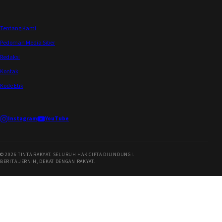
Tentang Kami
Pedoman Media Siber
Redaksi
Kontak
Kode Etik
Instagram
YouTube
©
2026
TINTA RAKYAT. SELURUH HAK CIPTA DILINDUNGI.
BERITA JERNIH, DEKAT DENGAN RAKYAT.