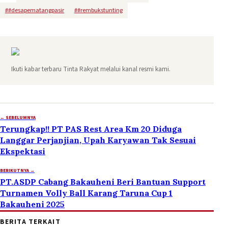
#
#desapematangpasir
#
#rembukstunting
Ikuti kabar terbaru Tinta Rakyat melalui kanal resmi kami.
← SEBELUMNYA
Terungkap!! PT PAS Rest Area Km 20 Diduga
Langgar Perjanjian, Upah Karyawan Tak Sesuai
Ekspektasi
BERIKUTNYA →
PT.ASDP Cabang Bakauheni Beri Bantuan Support
Turnamen Volly Ball Karang Taruna Cup 1
Bakauheni 2025
BERITA TERKAIT