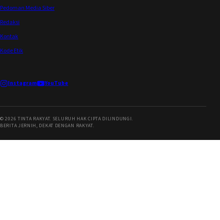
Pedoman Media Siber
Redaksi
Kontak
Kode Etik
Instagram
YouTube
©
2026
TINTA RAKYAT. SELURUH HAK CIPTA DILINDUNGI.
BERITA JERNIH, DEKAT DENGAN RAKYAT.